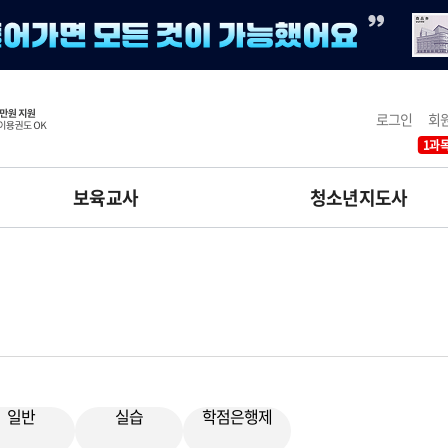
로그인
회
1과목
보육교사
청소년지도사
일반
실습
학점은행제