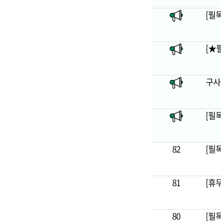
[필
[★필
구사
[필
82
[필독
81
[휴무
80
[필독