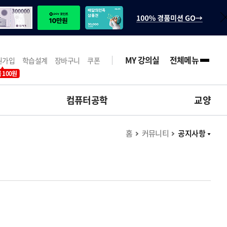
MY 강의실
전체메뉴
원가입
학습설계
장바구니
쿠폰
 100원
컴퓨터공학
교양
홈
커뮤니티
공지사항