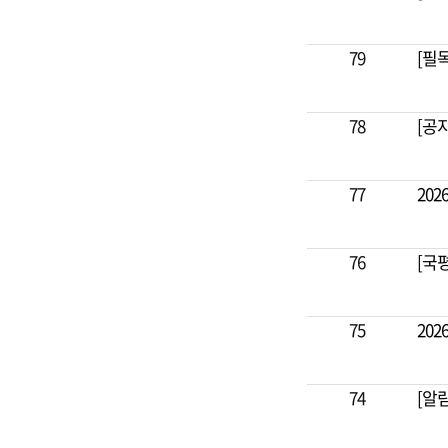
79
[필
78
[공
77
20
76
[국
75
20
74
[알