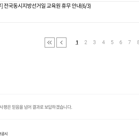
무] 전국동시지방선거일 교육원 휴무 안내(6/3)
1
2
3
4
5
6
7
처음
이전
휴사평은 믿음을 넘어 결과로 보답하겠습니다.
보공시