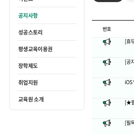
공지사항
번호
성공스토리
[휴무
평생교육이용권
[공
장학제도
iO
취업지원
교육원 소개
[★
[필