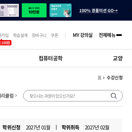
MY 강의실
전체메뉴
원가입
학습설계
장바구니
쿠폰
 100원
컴퓨터공학
교양
홈
수강신청
과정 검색
커리큘럼
검색
학위신청
2027년 01월
학위취득
2027년 02월