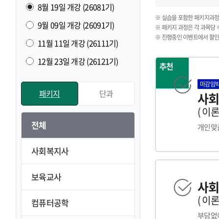
8월 19일 개강 (26081기)
※ 실습을 포함한 패키지과정
9월 09일 개강 (26091기)
※ 패키지 과정은 각 과목당 
※ 진행중인 이벤트에서 할인
11월 11일 개강 (26111기)
12월 23일 개강 (26121기)
마감임
추천
패키지
단과
사회
( 이론
전체
개인맞춤
사회복지사
보육교사
사회
( 이론
컴퓨터공학
부담없이