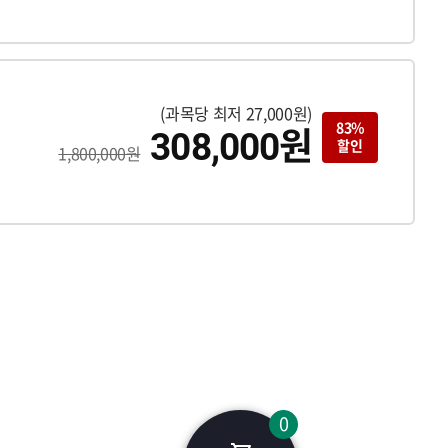
(과목당 최저 27,000원)
원
83%
308,000
할인
1,800,000원
장바구니에 담긴 수강 
0