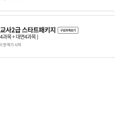
교사2급 스타트패키지
구성과목보기
론4과목 + 대면4과목 )
 한 학기 시작