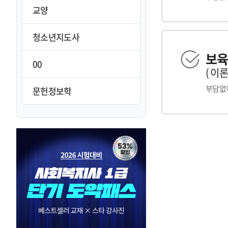
교양
청소년지도사
보육
00
( 이
부담없이
문헌정보학