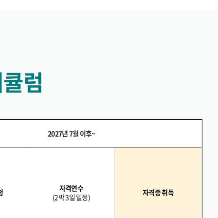
리큘럼
2027년 7월 이후~
자격연수
청
자격증 취득
(2박 3일 일정)