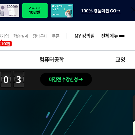
MY 강의실
전체메뉴
원가입
학습설계
장바구니
쿠폰
 100원
컴퓨터공학
교양
02
마감전 수강신청 →