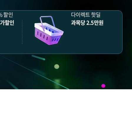
% 할인
다이렉트 핫딜
추가할인
과목당 2.5만원