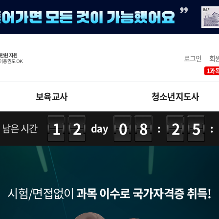
로그인
회
1과목
보육교사
청소년지도사
12
08
25
 남은 시간
day
:
:
시험/면접없이
과목 이수로 국가자격증 취득!