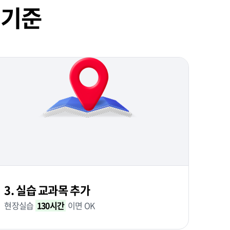
 기준
3. 실습 교과목 추가
현장실습
130시간
이면 OK