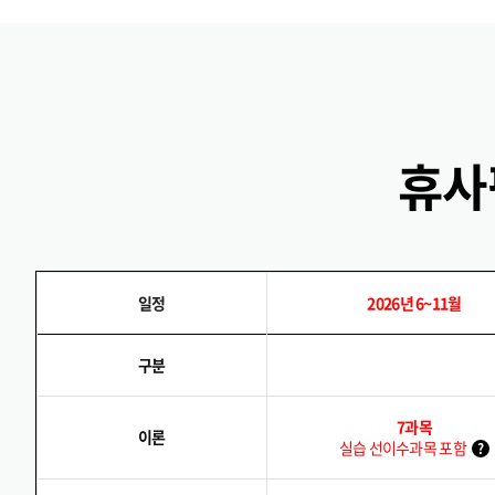
휴사
일정
2026년 6~11월
구분
7과목
이론
실습 선이수과목 포함
?