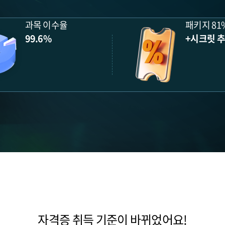
과목 이수율
패키지 81
99.6%
+시크릿 
자격증 취득 기준이 바뀌었어요!