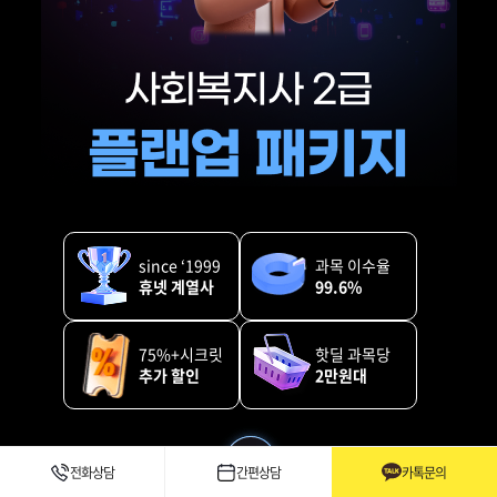
since ‘1999
과목 이수율
휴넷 계열사
99.6%
75%+시크릿
핫딜 과목당
추가 할인
2만원대
전화상담
간편상담
카톡문의