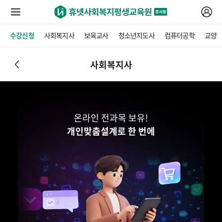
수강신청
사회복지사
보육교사
청소년지도사
컴퓨터공학
교양
사회복지사
온라인 전과목 보유!
개인맞춤설계로 한 번에