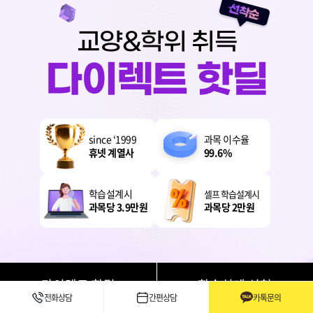
since ‘1999
과목 이수율
휴넷 계열사
99.6%
학습설계시
셀프 학습설계시
과목당 3.9만원
과목당 2만원
다이렉트 핫딜
학습설계 신청
전화상담
간편상담
카톡문의