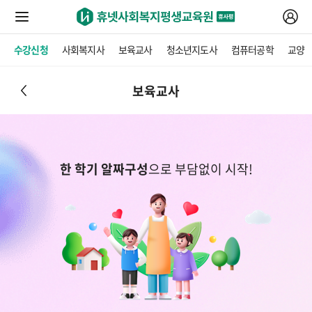
수강신청
사회복지사
보육교사
청소년지도사
컴퓨터공학
교양
보육교사
한 학기 알짜구성
으로 부담없이 시작!