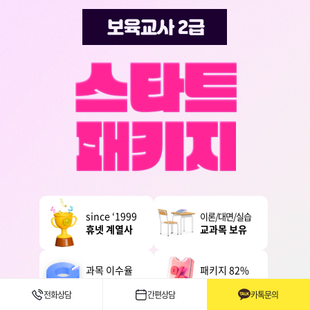
since ‘1999
이론/대면/실습
휴넷 계열사
교과목 보유
과목 이수율
패키지 82%
99.6%
+10% 할인
전화상담
간편상담
카톡문의