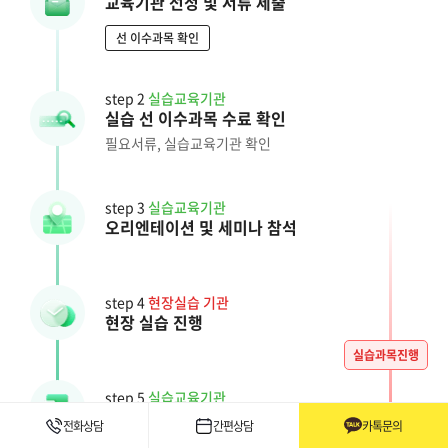
교육기관 선정 및 서류 제출
선 이수과목 확인
step 2
실습교육기관
실습 선 이수과목 수료 확인
필요서류, 실습교육기관 확인
step 3
실습교육기관
오리엔테이션 및 세미나 참석
step 4
현장실습 기관
현장 실습 진행
실습과목진행
step 5
실습교육기관
실습일지 작성 및 업로드
전화상담
간편상담
카톡문의