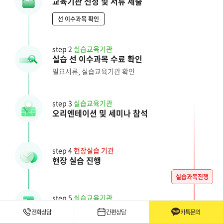
교육기관 선정 및 서류 제출
선 이수과목 확인
step 2
실습교육기관
실습 선 이수과목 수료 확인
필요서류, 실습교육기관 확인
step 3
실습교육기관
오리엔테이션 및 세미나 참석
step 4
현장실습 기관
현장 실습 진행
실습과목진행
step 5
실습교육기관
실습일지 작성 및 업로드
전화상담
간편상담
카톡문의