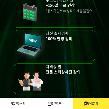
+180일 무료 연장
*응시확인서 or 성적표 제출 불필요
최신 출제경향
100% 반영 강의
자격증 별
전문 스타강사진 강의
학위 & 자격증
전화상담
간편상담
카톡문의
원스톱 취득으로 스펙업