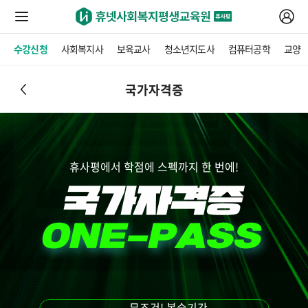
수강신청
사회복지사
보육교사
청소년지도사
컴퓨터공학
교양
국가자격증
휴사평에서 학점에 스펙까지 한 번에!
무조건! 복습기간