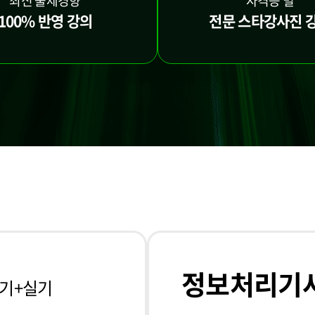
최신 출제경향
자격증 별
100% 반영 강의
전문 스타강사진 
정보처리기
기+실기