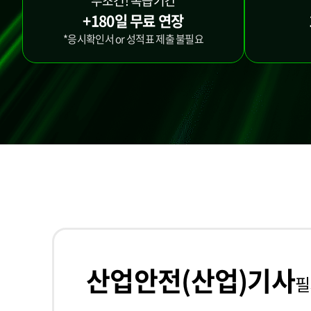
무조건! 복습기간
+180일 무료 연장
*응시확인서 or 성적표 제출 불필요
산업안전(산업)기사
필