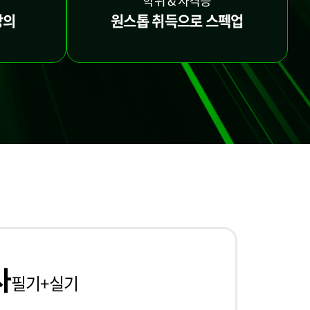
학위 & 자격증
강의
원스톱 취득으로 스펙업
사
필기+실기