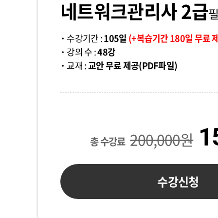
네트워크관리사 2급
필
수강기간 :
105일
(+복습기간 180일 무료 
강의 수 :
48강
교재 :
교안 무료 제공(PDF파일)
1
200,000원
총 수강료
수강신청