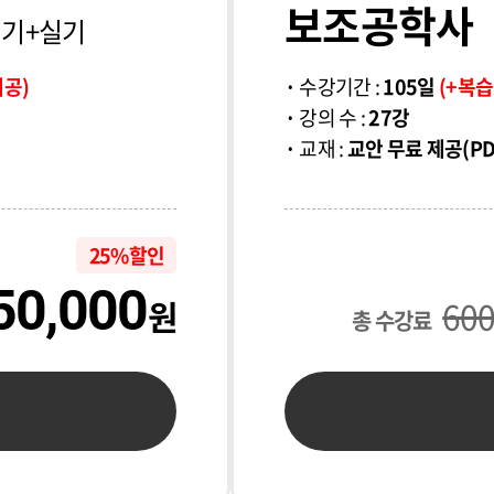
보조공학사
기+실기
제공)
수강기간 :
105일
(+복습
강의 수 :
27강
교재 :
교안 무료 제공(P
25% 할인
50,000
원
60
총 수강료