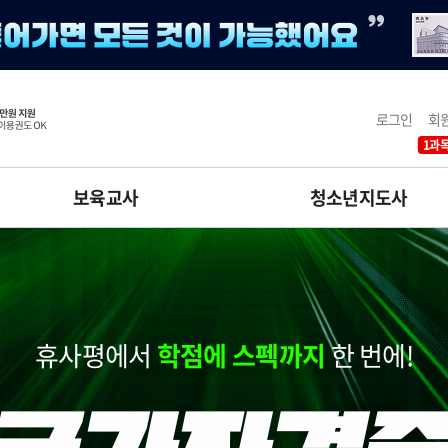
로그인
회
1과목
보육교사
청소년지도사
휴사평에서
학점에 스펙까지
한 번에!