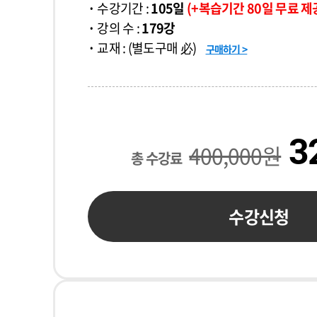
수강기간 :
105일
(+복습기간 80일 무료 제
강의 수 :
179강
교재 : (별도구매 必)
구매하기 >
3
400,000원
총 수강료
수강신청