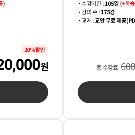
공)
수강기간 :
105일
(+복습
강의 수 :
175강
교재 :
교안 무료 제공(P
20% 할인
20,000
원
60
총 수강료