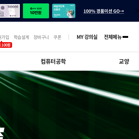
MY 강의실
전체메뉴
원가입
학습설계
장바구니
쿠폰
 100원
컴퓨터공학
교양