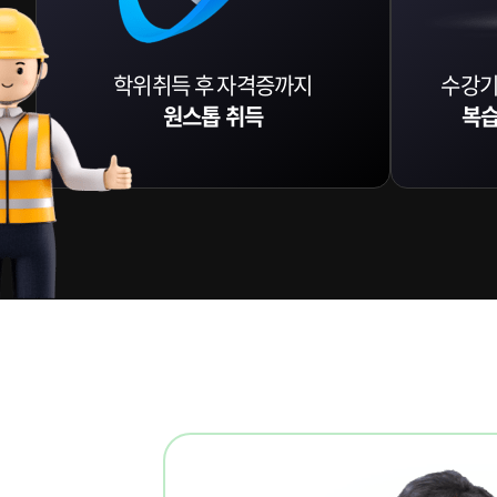
학위취득 후 자격증까지
수강기
원스톱 취득
복습