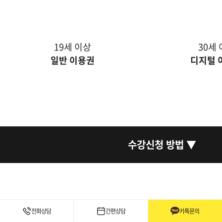
19세 이상
30세
일반 이용권
디지털 
수강신청 방법 ▼
전화상담
간편상담
카톡문의