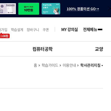
MY 강의실
전체메뉴
원가입
학습설계
장바구니
쿠폰
 100원
컴퓨터공학
교양
홈
학습가이드
이용안내
학사관리지침