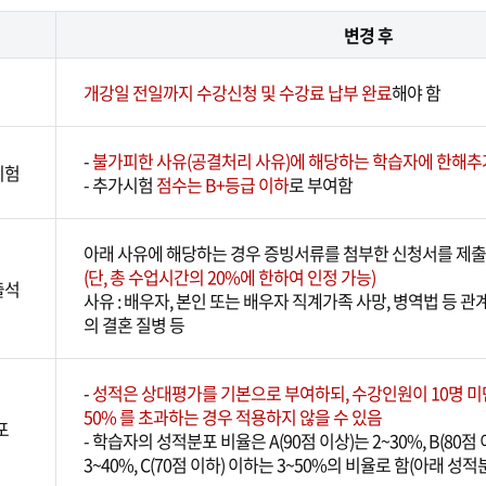
변경 후
개강일 전일까지 수강신청 및 수강료 납부 완료
해야 함
-
불가피한 사유(공결처리 사유)에 해당하는 학습자에 한해추
시험
- 추가시험
점수는 B+등급 이하
로 부여함
아래 사유에 해당하는 경우 증빙서류를 첨부한 신청서를 제출
(단, 총 수업시간의 20%에 한하여 인정 가능)
출석
사유 : 배우자, 본인 또는 배우자 직계가족 사망, 병역법 등 관
의 결혼 질병 등
-
성적은 상대평가를 기본으로 부여하되, 수강인원이 10명 
50% 를 초과하는 경우 적용하지 않을 수 있음
포
- 학습자의 성적분포 비율은 A(90점 이상)는 2~30%, B(80점
3~40%, C(70점 이하) 이하는 3~50%의 비율로 함(아래 성