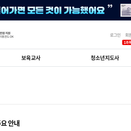
로그인
회
1과목
보육교사
청소년지도사
요 안내