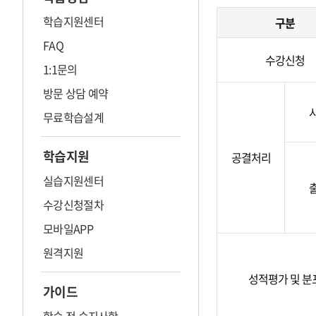
학습지원센터
구분
FAQ
수강신청
1:1문의
방문 상담 예약
무료학습설계
학습지원
공결처리
실습지원센터
수강신청절차
모바일APP
원격지원
성적평가 및 분
가이드