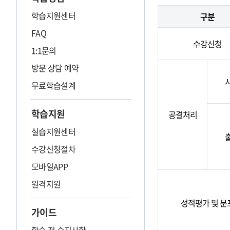
학습지원센터
구분
FAQ
수강신청
1:1문의
방문 상담 예약
무료학습설계
학습지원
공결처리
실습지원센터
수강신청절차
모바일APP
원격지원
성적평가 및 분
가이드