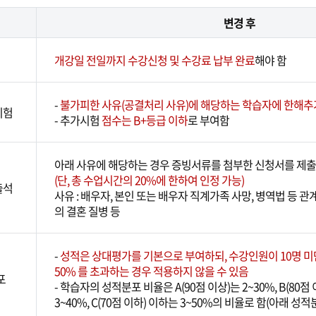
변경 후
개강일 전일까지 수강신청 및 수강료 납부 완료
해야 함
-
불가피한 사유(공결처리 사유)에 해당하는 학습자에 한해추
시험
- 추가시험
점수는 B+등급 이하
로 부여함
아래 사유에 해당하는 경우 증빙서류를 첨부한 신청서를 제출
(단, 총 수업시간의 20%에 한하여 인정 가능)
출석
사유 : 배우자, 본인 또는 배우자 직계가족 사망, 병역법 등 관
의 결혼 질병 등
-
성적은 상대평가를 기본으로 부여하되, 수강인원이 10명 
50% 를 초과하는 경우 적용하지 않을 수 있음
포
- 학습자의 성적분포 비율은 A(90점 이상)는 2~30%, B(80점
3~40%, C(70점 이하) 이하는 3~50%의 비율로 함(아래 성