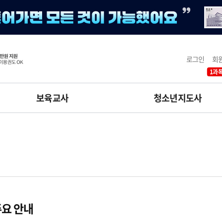
로그인
회
1과목
보육교사
청소년지도사
요 안내