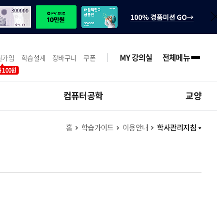
MY 강의실
전체메뉴
원가입
학습설계
장바구니
쿠폰
 100원
컴퓨터공학
교양
홈
학습가이드
이용안내
학사관리지침