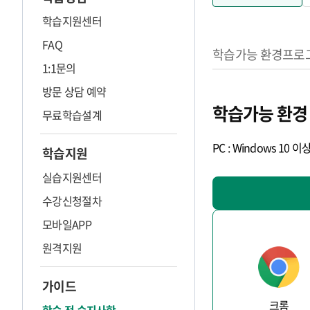
학습지원센터
FAQ
학습환경 설정
학습가능 환경
프로
1:1문의
방문 상담 예약
학습가능 환경
무료학습설계
PC : Windows 1
학습지원
실습지원센터
수강신청절차
모바일APP
원격지원
가이드
크롬