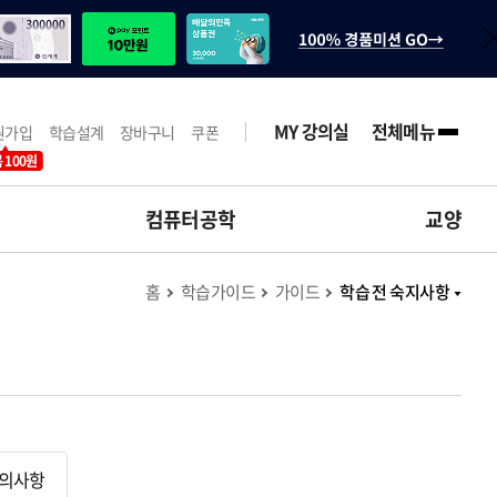
MY 강의실
전체메뉴
원가입
학습설계
장바구니
쿠폰
 100원
컴퓨터공학
교양
홈
학습가이드
가이드
학습 전 숙지사항
유의사항