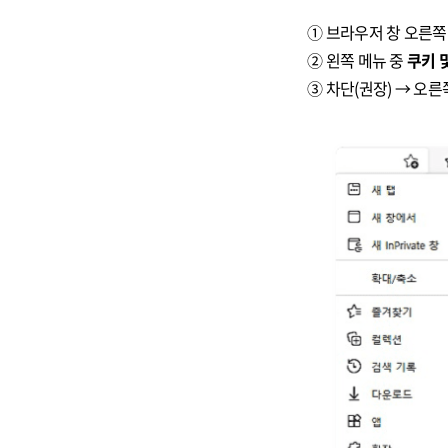
① 브라우저 창 오른쪽
② 왼쪽 메뉴 중
쿠키 
③ 차단(권장) → 오