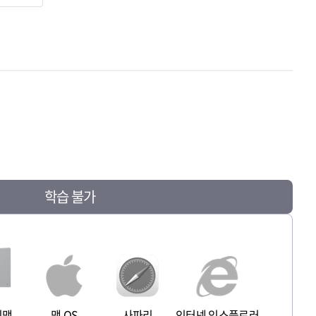
학습 불가
이맥
맥 OS
사파리
인터넷 익스플로러