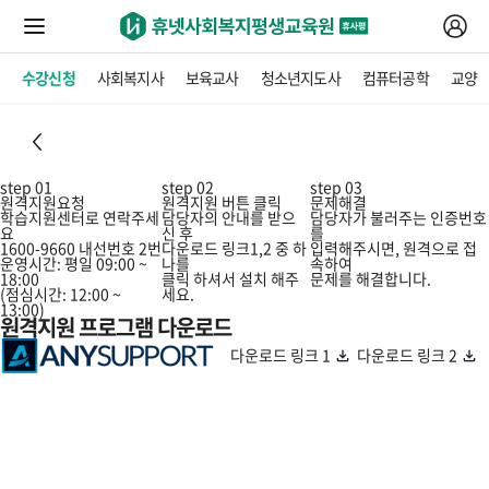
수강신청
사회복지사
보육교사
청소년지도사
컴퓨터공학
교양
step 01
step 02
step 03
원격지원요청
원격지원 버튼 클릭
문제해결
학습지원센터로 연락주세
담당자의 안내를 받으
담당자가 불러주는 인증번호
요
신 후
를
1600-9660 내선번호 2번
다운로드 링크1,2 중 하
입력해주시면, 원격으로 접
운영시간: 평일 09:00 ~
나를
속하여
18:00
클릭 하셔서 설치 해주
문제를 해결합니다.
(점심시간: 12:00 ~
세요.
13:00)
원격지원 프로그램 다운로드
다운로드 링크 1
다운로드 링크 2