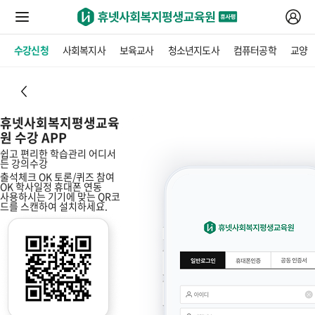
수강신청
사회복지사
보육교사
청소년지도사
컴퓨터공학
교양
휴넷사회복지평생교육
원 수강 APP
쉽고 편리한 학습관리
어디서
든 강의수강
출석체크 OK
토론/퀴즈 참여
OK
학사일정 휴대폰 연동
사용하시는 기기에 맞는 QR코
드를 스캔하여 설치하세요.