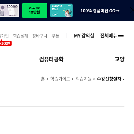
MY 강의실
전체메뉴
원가입
학습설계
장바구니
쿠폰
 100원
컴퓨터공학
교양
홈
학습가이드
학습지원
수강신청절차