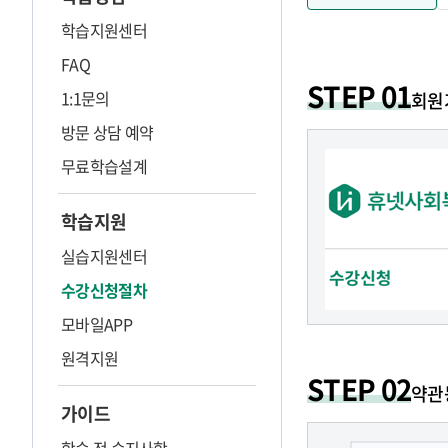
학습지원센터
FAQ
회원가입
STEP 01
1:1문의
회원
방문 상담 예약
무료학습설계
학습지원
실습지원센터
수강신청절차
모바일APP
원격지원
STEP 02
약관
가이드