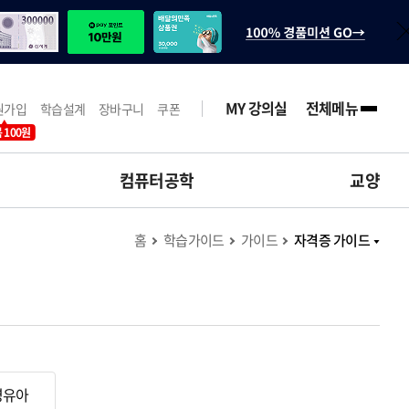
MY 강의실
전체메뉴
원가입
학습설계
장바구니
쿠폰
 100원
컴퓨터공학
교양
홈
학습가이드
가이드
자격증 가이드
영유아