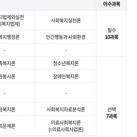
이수과목
지법제와실천
사회복지실천론
회복지법제)
필수
복지행정론
인간행동과 사회환경
10과목
-
-
족복지론
청소년복지론
원봉사론
장애인복지론
-
-
정복지론
사회복지자료분석론
선택
7과목
의료사회복지론
회문제론
(=의료사회사업론)