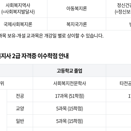
사회복지역사
정신건
아동복지론
(=사회복지발달사)
(=정신
국제사회복지론
복지국가론
과목 보유-개설 교과목은 개강일 별로 상이할 수 있습니다.
지사 2급 자격증 이수학점 안내
고등학교 졸업
위
사회복지전문학사
타전
전공
17과목 (51학점)
1
교양
5과목 (15학점)
일반
5과목 (15학점)