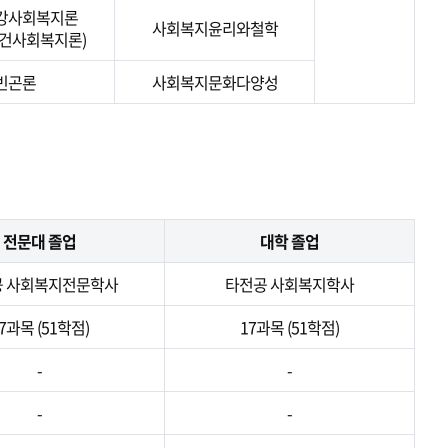
강사회복지론
사회복지윤리와철학
보건사회복지론)
빈곤론
사회복지문화다양성
전문대 졸업
대학 졸업
공 사회복지전문학사
타전공 사회복지학사
7과목 (51학점)
17과목 (51학점)
-
-
-
-