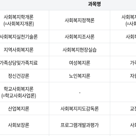
과목명
사회복지학개론
사회복
사회복지정책론
(=사회복지개론)
(=사
사회복지실천기술론
사회복지조사론
사회
지역사회복지론
사회복지현장실습
가족상담및가족치료
여성복지론
가
정신건강론
노인복지론
자
학교사회복지론
-
(=학교사회사업론)
산업복지론
사회복지지도감독론
교
사회보장론
프로그램개발과평가
사