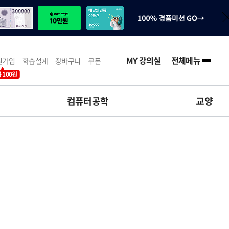
MY 강의실
전체메뉴
원가입
학습설계
장바구니
쿠폰
 100원
컴퓨터공학
교양